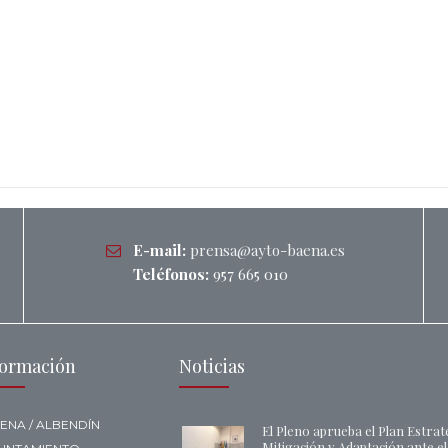
E-mail:
prensa@ayto-baena.es
Teléfonos:
957 665 010
formación
Noticias
ENA / ALBENDÍN
El Pleno aprueba el Plan Estrat
Mitigación y Adaptación ante e