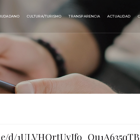
IUDADANO
CULTURA/TURISMO
TRANSPARENCIA
ACTUALIDAD
file/d/1ULVHOrtUvJfo_Qu1A635qTB