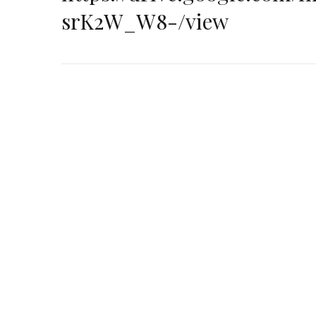
srK2W_W8-/view