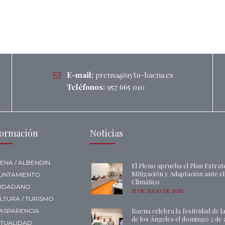
E-mail:
prensa@ayto-baena.es
Teléfonos:
957 665 010
formación
Noticias
ENA / ALBENDÍN
El Pleno aprueba el Plan Estrat
Mitigación y Adaptación ante e
UNTAMIENTO
Climático
UDADANO
31 DE JULIO DE 2026
LTURA / TURISMO
Baena celebra la festividad de l
ASPARENCIA
de los Ángeles el domingo 2 de
TUALIDAD