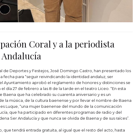
ación Coral y a la periodista
e Andalucía
jal de Deportes y Festejos, José Domingo Castro, han presentado los
a fecha para “seguir reivindicando la identidad andaluz, ser
el Ayuntamiento aprobó el reglamento de honores y distinciones se
l día 27 de febrero a las 8 de la tarde en el teatro Liceo. “En esta
e Baena que ha celebrado su cuarenta aniversario y es un
e la música, de la cultura baenense y por llevar el nombre de Baena
rdes Luque, “una mujer baenense del mundo de la comunicación
cía, que ha participado en diferentes programas de radio y del
dena Ser Andalucía y que nunca se olvida de Baena y de sus raíces”.
ue tendrá entrada gratuita, al igual que el resto del acto, hasta