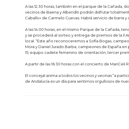
A las 12.30 horas, también en el parque de la Cañada, 
vecinos de Baena y Albendín podrán disfrutar totalment
Caballo» de Carmelo Cuevas. Habrá servicio de barra y c
A las 14:00 horas, en el mismo Parque de la Cañada, tend
y se procederá al sorteo y entrega de premios de la I
local. “Este año reconoceremos a Sofía Bogas, campeo
Mora y Daniel Jurado Barba, campeones de España en 
15; equipo cadete femenino de orientación, tercer pre
A partir de las 16:30 horas con el concierto de MariCeli 
El concejal anima a todos los vecinos y vecinas “a part
de Andalucía es un día para sentirnos orgullosos de nuest