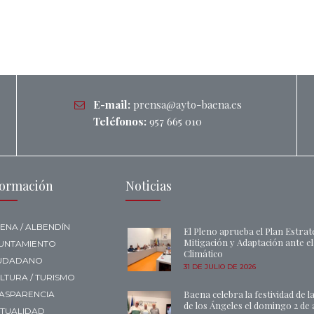
E-mail:
prensa@ayto-baena.es
Teléfonos:
957 665 010
formación
Noticias
ENA / ALBENDÍN
El Pleno aprueba el Plan Estrat
Mitigación y Adaptación ante e
UNTAMIENTO
Climático
UDADANO
31 DE JULIO DE 2026
LTURA / TURISMO
Baena celebra la festividad de l
ASPARENCIA
de los Ángeles el domingo 2 de
TUALIDAD