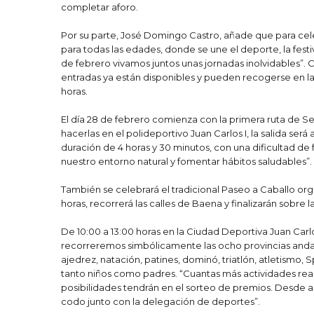
completar aforo.
Por su parte, José Domingo Castro, añade que para ce
para todas las edades, donde se une el deporte, la festivi
de febrero vivamos juntos unas jornadas inolvidables”.
entradas ya están disponibles y pueden recogerse en l
horas.
El día 28 de febrero comienza con la primera ruta de Se
hacerlas en el polideportivo Juan Carlos I, la salida será
duración de 4 horas y 30 minutos, con una dificultad de
nuestro entorno natural y fomentar hábitos saludables”.
También se celebrará el tradicional Paseo a Caballo organ
horas, recorrerá las calles de Baena y finalizarán sobre 
De 10:00 a 13:00 horas en la Ciudad Deportiva Juan Carl
recorreremos simbólicamente las ocho provincias andalu
ajedrez, natación, patines, dominó, triatlón, atletismo, S
tanto niños como padres. “Cuantas más actividades reali
posibilidades tendrán en el sorteo de premios. Desde aq
codo junto con la delegación de deportes”.