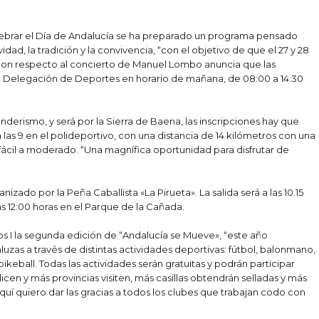
lebrar el Día de Andalucía se ha preparado un programa pensado
dad, la tradición y la convivencia, “con el objetivo de que el 27 y 28
 Con respecto al concierto de Manuel Lombo anuncia que las
a Delegación de Deportes en horario de mañana, de 08:00 a 14:30
nderismo, y será por la Sierra de Baena, las inscripciones hay que
 a las 9 en el polideportivo, con una distancia de 14 kilómetros con una
 fácil a moderado. “Una magnífica oportunidad para disfrutar de
izado por la Peña Caballista «La Pirueta». La salida será a las 10.15
las 12:00 horas en el Parque de la Cañada.
os I la segunda edición de “Andalucía se Mueve», “este año
zas a través de distintas actividades deportivas: fútbol, balonmano,
pikeball. Todas las actividades serán gratuitas y podrán participar
cen y más provincias visiten, más casillas obtendrán selladas y más
uí quiero dar las gracias a todos los clubes que trabajan codo con