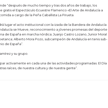
donde “después de mucho tiempo y tras dos años de trabajo, los
e gratis el Espectáculo Ecuestre Flamenco «El Arte de Andalucía a
omida a cargo de la Peña Caballista La Pirueta.
rá lugar el acto institucional con la izada de la Bandera de Andalucía
l Andalucía se Mueve, reconocimiento a jóvenes promesas del deporte
na de España en marcha nórdica; Juanjo Castro Lozano, Junior Moral
petanca; Alberto Mora Pozo, subcampeón de Andalucía en tenis sub-
mio de España”.
Ramírez y su grupo.
icipar activamente en cada una de las actividades programadas. El Día
ras raíces, de nuestra cultura y de nuestra gente”.