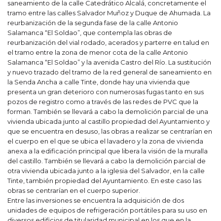
saneamiento de la calle Catedrático Alcalá, concretamente el
tramo entre las calles Salvador Muñoz y Duque de Ahumada. La
reurbanización de la segunda fase de la calle Antonio
Salamanca “El Soldao”, que contempla las obras de
reurbanización del vial rodado, acerados y parterre en talud en
el tramo entre la zona de menor cota de la calle Antonio
Salamanca “El Soldao” y la avenida Castro del Río. La sustitución
y nuevo trazado del tramo de la red general de saneamiento en
la Senda Ancha a calle Tinte, donde hay una vivienda que
presenta un gran deterioro con numerosas fugas tanto en sus
pozos de registro como a través de las redes de PVC que la
forman. También se llevará a cabo la demolición parcial de una
vivienda ubicada junto al castillo propiedad del Ayuntamiento y
que se encuentra en desuso, las obras a realizar se centrarían en
el cuerpo en el que se ubica el lavadero y la zona de vivienda
anexa a la edificación principal que libera la visión de la muralla
del castillo. También se llevará a cabo la demolición parcial de
otra vivienda ubicada junto a la iglesia del Salvador, en la calle
Tinte, también propiedad del Ayuntamiento. En este caso las
obras se centrarían en el cuerpo superior.
Entre las inversiones se encuentra la adquisición de dos
unidades de equipos de refrigeración portátiles para su uso en
diversos edificios de titularidad municipal en los que en la