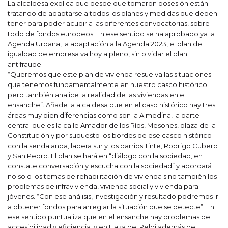
La alcaldesa explica que desde que tomaron posesión están
tratando de adaptarse a todos los planes y medidas que deben
tener para poder acudir a las diferentes convocatorias, sobre
todo de fondos europeos. En ese sentido se ha aprobado ya la
Agenda Urbana, la adaptación a la Agenda 2023, el plan de
igualdad de empresa va hoy a pleno, sin olvidar el plan
antifraude.
“Queremos que este plan de vivienda resuelva las situaciones
que tenemos fundamentalmente en nuestro casco histórico
pero también analice la realidad de las viviendas en el
ensanche”. Añade la alcaldesa que en el caso histórico hay tres
áreas muy bien diferencias como son la Almedina, la parte
central que es la calle Amador de los Ríos, Mesones, plaza de la
Constitución y por supuesto los bordes de ese casco histórico
con la senda anda, ladera sur y los barrios Tinte, Rodrigo Cubero
y San Pedro. El plan se hará en “diálogo con la sociedad, en
constate conversación y escucha con la sociedad” y abordará
no solo los temas de rehabilitación de vivienda sino también los
problemas de infravivienda, vivienda social y vivienda para
jóvenes. “Con ese análisis, investigación y resultado podremos ir
a obtener fondos para arreglar la situación que se detecte”. En
ese sentido puntualiza que en el ensanche hay problemas de
accesibilidad y eficiencia, y en Haza del Reloj además de