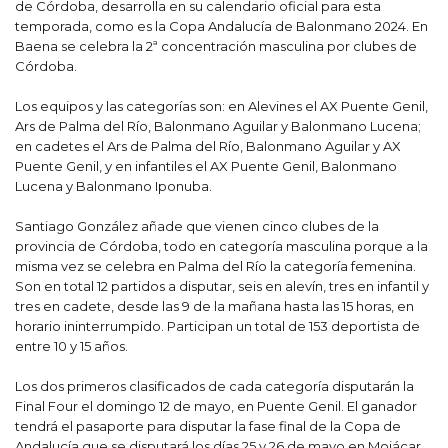
de Córdoba, desarrolla en su calendario oficial para esta
temporada, como es la Copa Andalucía de Balonmano 2024. En
Baena se celebra la 2ª concentración masculina por clubes de
Córdoba.
Los equipos y las categorías son: en Alevines el AX Puente Genil,
Ars de Palma del Río, Balonmano Aguilar y Balonmano Lucena;
en cadetes el Ars de Palma del Río, Balonmano Aguilar y AX
Puente Genil, y en infantiles el AX Puente Genil, Balonmano
Lucena y Balonmano Iponuba.
Santiago González añade que vienen cinco clubes de la
provincia de Córdoba, todo en categoría masculina porque a la
misma vez se celebra en Palma del Río la categoría femenina.
Son en total 12 partidos a disputar, seis en alevín, tres en infantil y
tres en cadete, desde las 9 de la mañana hasta las 15 horas, en
horario ininterrumpido. Participan un total de 153 deportista de
entre 10 y 15 años.
Los dos primeros clasificados de cada categoría disputarán la
Final Four el domingo 12 de mayo, en Puente Genil. El ganador
tendrá el pasaporte para disputar la fase final de la Copa de
Andalucía que se disputará los días 25 y 26 de mayo en Mojácar.