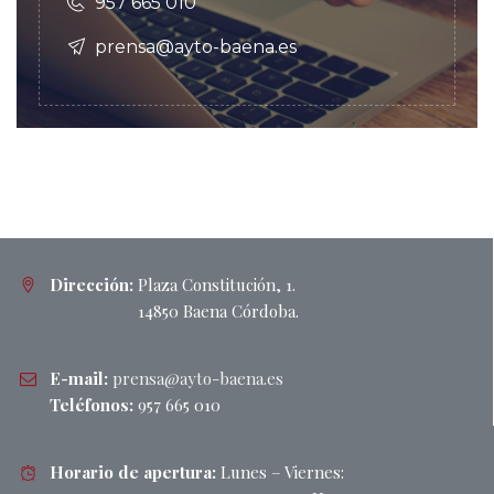
957 665 010
prensa@ayto-baena.es
Dirección:
Plaza Constitución, 1.
14850 Baena Córdoba.
E-mail:
prensa@ayto-baena.es
Teléfonos:
957 665 010
Horario de apertura:
Lunes – Viernes: