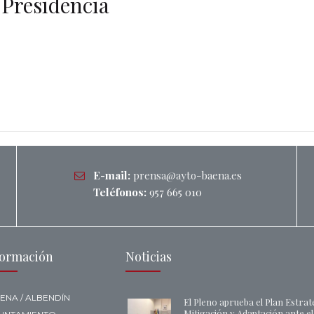
 Presidencia
E-mail:
prensa@ayto-baena.es
Teléfonos:
957 665 010
formación
Noticias
ENA / ALBENDÍN
El Pleno aprueba el Plan Estrat
Mitigación y Adaptación ante e