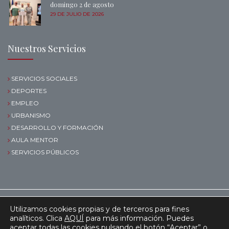
domingo 2 de agosto
29 DE JULIO DE 2026
Nuestros Servicios
SERVICIOS SOCIALES
DEPORTES
EMPLEO
URBANISMO
DESARROLLO Y FORMACIÓN
AULA MENTOR
SERVICIOS PÚBLICOS
© AYUNTAMIENTO DE BAENA.
2026
Utilizamos cookies propias y de terceros para fines
analíticos. Clica
AQUÍ
para más información. Puedes
|
POLÍTICA DE COOKIES
POLÍTICA DE
aceptar todas las cookies pulsando el botón “Aceptar” o