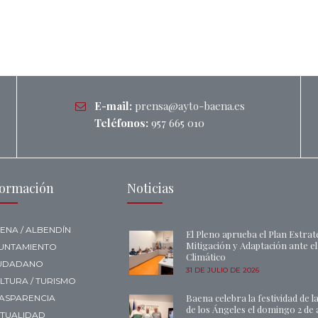
E-mail:
prensa@ayto-baena.es
Teléfonos:
957 665 010
formación
Noticias
ENA / ALBENDÍN
El Pleno aprueba el Plan Estrat
Mitigación y Adaptación ante e
UNTAMIENTO
Climático
UDADANO
31 DE JULIO DE 2026
LTURA / TURISMO
Baena celebra la festividad de l
ASPARENCIA
de los Ángeles el domingo 2 de
TUALIDAD